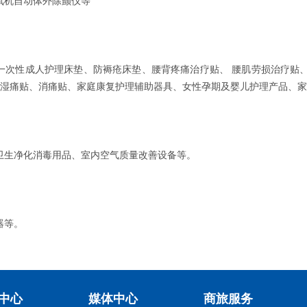
氧机自动体外除颤仪等
一次性成人护理床垫、防褥疮床垫、腰背疼痛治疗贴、 腰肌劳损治疗贴
外风湿痛贴、消痛贴、家庭康复护理辅助器具、女性孕期及婴儿护理产品、
卫生净化消毒用品、室内空气质量改善设备等。
器等。
中心
媒体中心
商旅服务