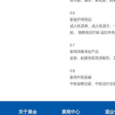
创可贴、绷带、雾化器、制
0６
家庭护理用品
成人纸尿裤、成人纸尿片、
贴、 颈椎病治疗贴 远红
0７
家用消毒净化产品
皮肤、粘膜等医用消毒剂、
0８
家用中医器械
中医诊断仪器、中医治疗仪
关于展会
展商中心
观众