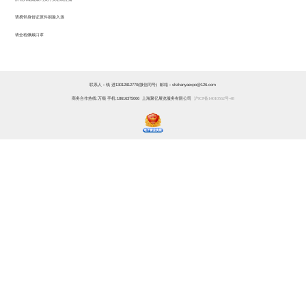
请携带身份证原件刷脸入场
请全程佩戴口罩
联系人：钱 进13012812770(微信同号) 邮箱：shzhanyaexpo@126.com
商务合作热线:万顺 手机:18616375066 上海聚亿展览服务有限公司
沪ICP备14010562号-48