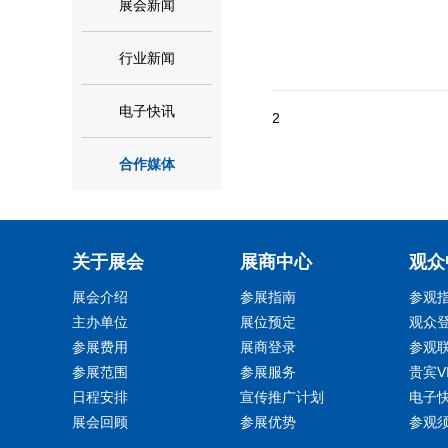
展会新闻
行业新闻
电子快讯
2
合作媒体
关于展会
展商中心
观众
展会介绍
参展指南
参观
主办单位
展位预定
观众
参展费用
展商登录
参观
参展范围
参展服务
贵宾V
日程安排
宣传推广计划
电子
展会回顾
参展优势
参观